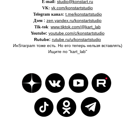
studio@konstart.ru
E-mail:
vk.com/konstartstudio
VK:
t.me/konstartstudio
Telegram канал
:
:
zen.yandex.ru/konstartstudio
Дзен
:
www.tiktok.com/@kart_lab
Tik-tok
:
youtube.com/c/konstartstudio
Youtube
Rutube:
rutube.ru/u/konstartstudio
ИнSтаграm тоже есть. Но его теперь нельзя вставлять)
Ищите по "kart_lab"