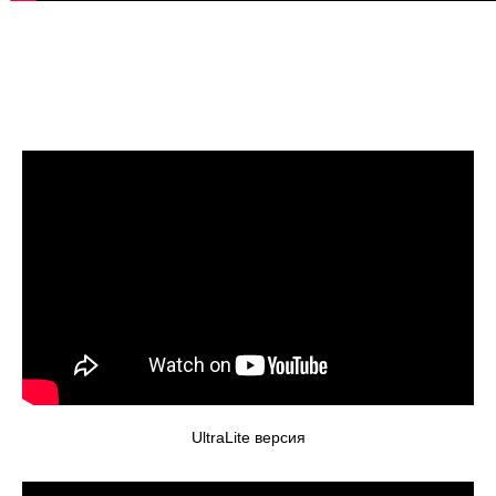
UltraLite версия