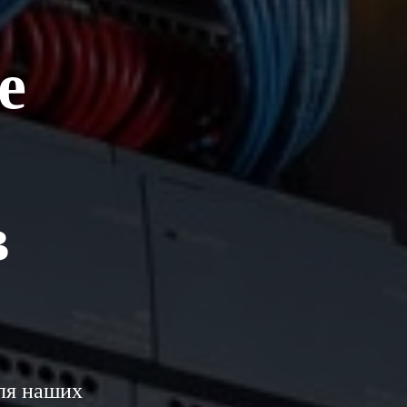
е
в
для наших