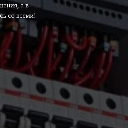
ения, а в
сь со всеми!