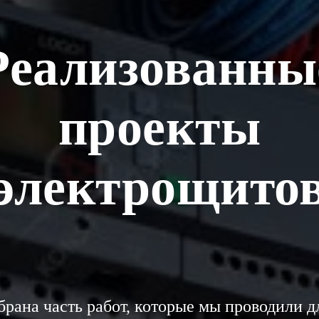
Реализованны
проекты
электрощито
брана часть работ, которые мы проводили 