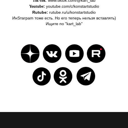
:
www.tiktok.com/@kart_lab
Tik-tok
:
youtube.com/c/konstartstudio
Youtube
Rutube:
rutube.ru/u/konstartstudio
ИнSтаграm тоже есть. Но его теперь нельзя вставлять)
Ищите по "kart_lab"