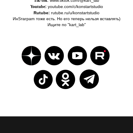
:
www.tiktok.com/@kart_lab
Tik-tok
:
youtube.com/c/konstartstudio
Youtube
Rutube:
rutube.ru/u/konstartstudio
ИнSтаграm тоже есть. Но его теперь нельзя вставлять)
Ищите по "kart_lab"