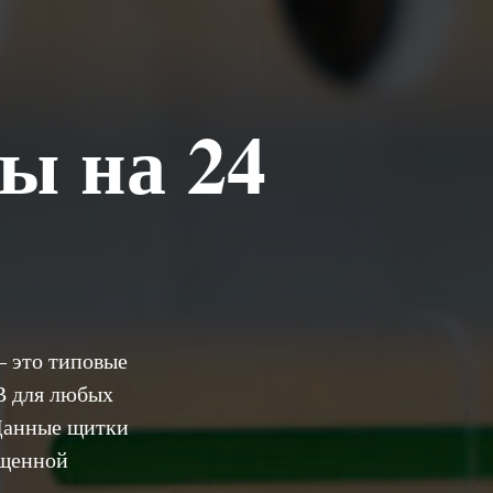
ы на 24
— это типовые
В для любых
 Данные щитки
ощенной