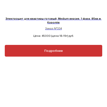
Электрощит для квартиры готовый, Medium версия. 1 фаза. 85кв.м.
Королёв
Заказ №334
Цена: 45000 (цена 18-19г)
руб.
Подробнее