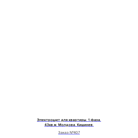
Электрощит для квартиры. 1 фаза.
43кв.м. Молдова. Кишинев.
Заказ №407