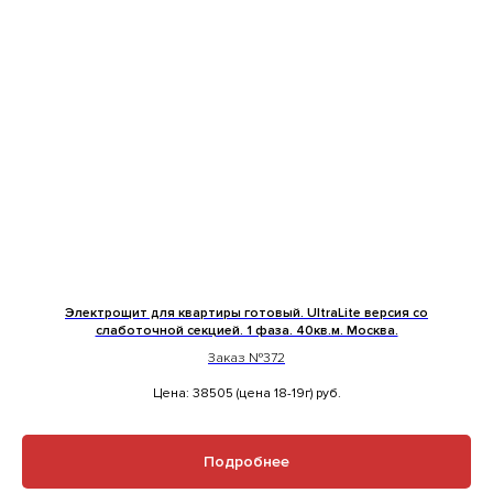
Электрощит для квартиры готовый. UltraLite версия со
слаботочной секцией. 1 фаза. 40кв.м. Москва.
Заказ №372
Цена: 38505 (цена 18-19г)
руб.
Подробнее