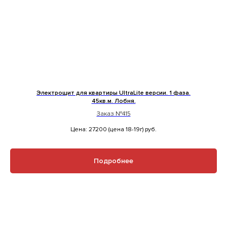
Электрощит для квартиры UltraLite версии. 1 фаза.
45кв.м. Лобня.
Заказ №415
Цена: 27200 (цена 18-19г)
руб.
Подробнее