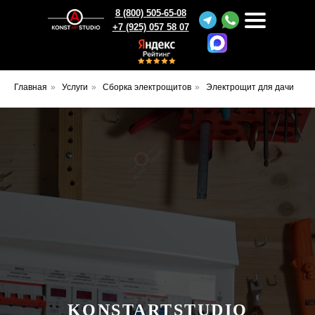
8 (800) 505-65-08
+7 (925) 057 58 07
Главная
»
Услуги
»
Сборка электрощитов
»
Электрощит для дачи
KONSTARTSTUDIO