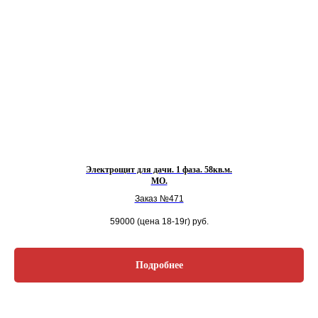
Электрощит для дачи. 1 фаза. 58кв.м.
МО.
Заказ №471
59000 (цена 18-19г)
руб.
Подробнее