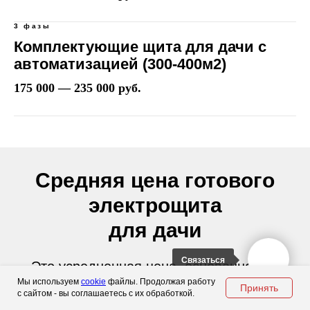
3 фазы
Комплектующие щита для дачи с
автоматизацией (300-400м2)
175 000 — 235 000 руб.
Средняя цена готового
электрощита
для дачи
Связаться
Это усредненная цена, основанная на
Мы используем
cookie
файлы. Продолжая работу
нашем опыте и практике. Итоговая
Принять
с сайтом - вы соглашаетесь с их обработкой.
стоимость зависит от множества факторов.